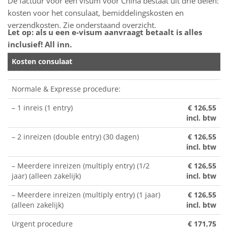
De factuur voor een visum voor China bestaat uit drie delen:
kosten voor het consulaat, bemiddelingskosten en
verzendkosten. Zie onderstaand overzicht.
Let op: als u een e-visum aanvraagt betaalt is alles
inclusief! All inn.
Kosten consulaat
Normale & Expresse procedure:
– 1 inreis (1 entry)
€ 126,55
incl. btw
– 2 inreizen (double entry) (30 dagen)
€ 126,55
incl. btw
– Meerdere inreizen (multiply entry) (1/2
€ 126,55
jaar) (alleen zakelijk)
incl. btw
– Meerdere inreizen (multiply entry) (1 jaar)
€ 126,55
(alleen zakelijk)
incl. btw
Urgent procedure
€ 171,75