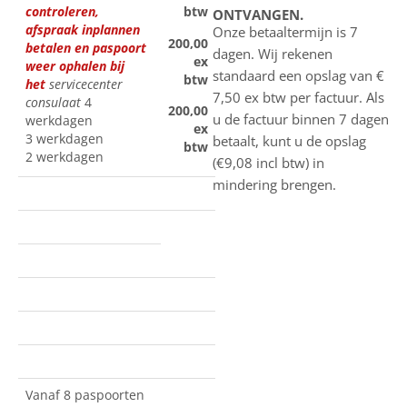
controleren,
btw
ONTVANGEN.
afspraak inplannen
Onze betaaltermijn is 7
200,00
betalen en paspoort
dagen. Wij rekenen
ex
weer ophalen bij
standaard een opslag van €
btw
het
servicecenter
7,50 ex btw per factuur. Als
consulaat
4
200,00
u de factuur binnen 7 dagen
werkdagen
ex
3 werkdagen
betaalt, kunt u de opslag
btw
2 werkdagen
(€9,08 incl btw) in
mindering brengen.
Vanaf 8 paspoorten