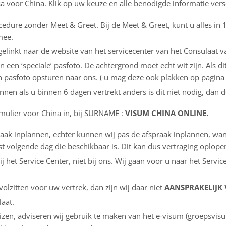
sa voor China. Klik op uw keuze en alle benodigde informatie versc
cedure zonder Meet & Greet. Bij de Meet & Greet, kunt u alles in
mee.
elinkt naar de website van het servicecenter van het Consulaat v
een ‘speciale’ pasfoto. De achtergrond moet echt wit zijn. Als dit 
pasfoto opsturen naar ons. ( u mag deze ook plakken op pagina 2
nnen als u binnen 6 dagen vertrekt anders is dit niet nodig, dan d
rmulier voor China in, bij SURNAME :
VISUM CHINA ONLINE.
raak inplannen, echter kunnen wij pas de afspraak inplannen, w
t volgende dag die beschikbaar is. Dit kan dus vertraging oplop
j het Service Center, niet bij ons. Wij gaan voor u naar het Servi
lzitten voor uw vertrek, dan zijn wij daar niet
AANSPRAKELIJK
laat.
zen, adviseren wij gebruik te maken van het e-visum (groepsvisu