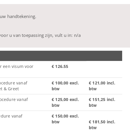
t uw handtekening.
voor u van toepassing zijn, vult u in: n/a
r een visum voor
€ 126.55
ocedure vanaf
€ 100,00 excl.
€ 121,00 incl.
t & Greet
btw
btw
ocedure vanaf
€ 125,00 excl.
€ 151,25 incl.
btw
btw
edure vanaf
€ 150,00 excl.
btw
€ 181,50 incl.
btw