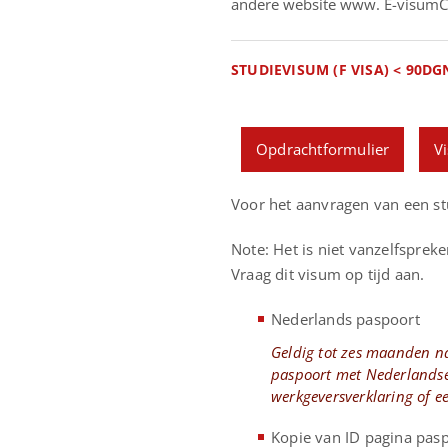
andere website www. E-visumC
STUDIEVISUM (F VISA) < 90DG
Opdrachtformulier
V
Voor het aanvragen van een st
Note: Het is niet vanzelfspre
Vraag dit visum op tijd aan.
Nederlands paspoort
Geldig tot zes maanden na
paspoort met Nederlandse
werkgeversverklaring of e
Kopie van ID pagina pas