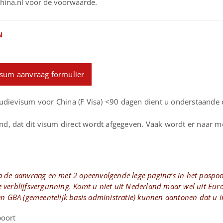
hina.nl voor de voorwaarde.
N
isum aanvraag formulier
udievisum voor China (F Visa) <90 dagen dient u onderstaande
kend, dat dit visum direct wordt afgegeven. Vaak wordt er naar
 de aanvraag en met 2 opeenvolgende lege pagina’s in het paspoor
 verblijfsvergunning. Komt u niet uit Nederland maar wel uit Eur
en GBA (gemeentelijk basis administratie) kunnen aantonen dat u 
poort