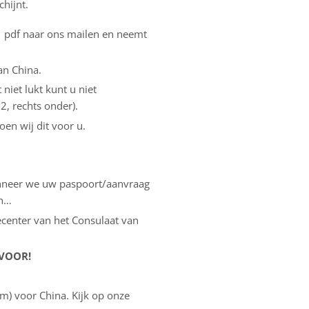
hijnt.
 1 pdf naar ons mailen en neemt
an China.
niet lukt kunt u niet
, rechts onder).
oen wij dit voor u.
anneer we uw paspoort/aanvraag
en…
cecenter van het Consulaat van
 VOOR!
m) voor China. Kijk op onze