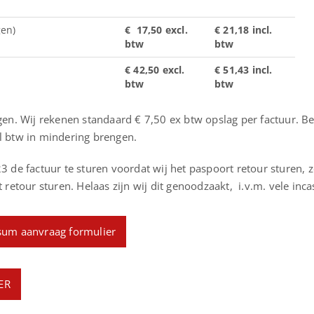
gen)
€ 17,50 excl.
€ 21,18 incl.
btw
btw
€ 42,50 excl.
€ 51,43 incl.
btw
btw
gen. Wij rekenen standaard € 7,50 ex btw opslag per factuur. B
l btw in mindering brengen.
3 de factuur te sturen voordat wij het paspoort retour sturen, 
 retour sturen. Helaas zijn wij dit genoodzaakt, i.v.m. vele incas
sum aanvraag formulier
ER