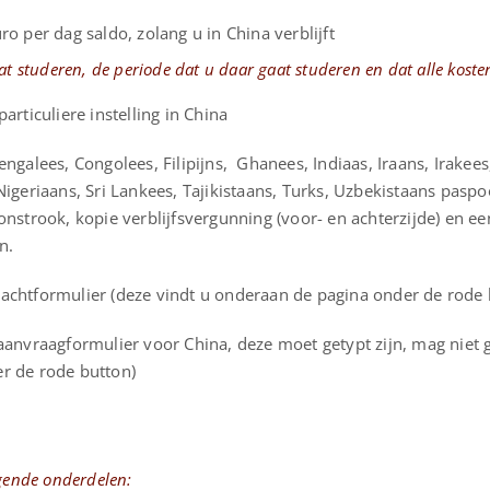
o per dag saldo, zolang u in China verblijft
at studeren, de periode dat u daar gaat studeren en dat alle kosten
articuliere instelling in China
ngalees, Congolees, Filipijns, Ghanees, Indiaas, Iraans, Irakees,
igeriaans, Sri Lankees, Tajikistaans, Turks, Uzbekistaans paspoo
onstrook, kopie verblijfsvergunning (voor- en achterzijde) en ee
n.
achtformulier (deze vindt u onderaan de pagina onder de rode 
aanvraagformulier voor China, deze moet getypt zijn, mag niet g
r de rode button)
lgende onderdelen: