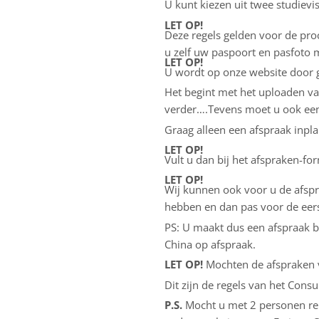
U kunt kiezen uit twee studievi
LET OP!
Deze regels gelden voor de pro
u zelf uw paspoort en pasfoto 
LET OP!
U wordt op onze website door g
Het begint met het uploaden van 
verder….Tevens moet u ook een 
Graag alleen een afspraak inpla
LET OP!
Vult u dan bij het afspraken-fo
LET OP!
Wij kunnen ook voor u de afsp
hebben en dan pas voor de eers
PS: U maakt dus een afspraak bi
China op afspraak.
LET OP!
Mochten de afspraken vo
Dit zijn de regels van het Consu
P.S.
Mocht u met 2 personen rei